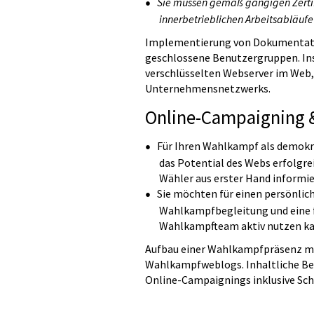
Sie müssen gemäß gängigen Zertif
innerbetrieblichen Arbeitsabläufe
Implementierung von Dokumentatio
geschlossene Benutzergruppen. Ins
verschlüsselten Webserver im Web,
Unternehmensnetzwerks.
Online-Campaigning & 
Für Ihren Wahlkampf als demokr
das Potential des Webs erfolgre
Wähler aus erster Hand informi
Sie möchten für einen persönlic
Wahlkampfbegleitung und eine f
Wahlkampfteam aktiv nutzen k
Aufbau einer Wahlkampfpräsenz mit
Wahlkampfweblogs. Inhaltliche B
Online-Campaignings inklusive Sc