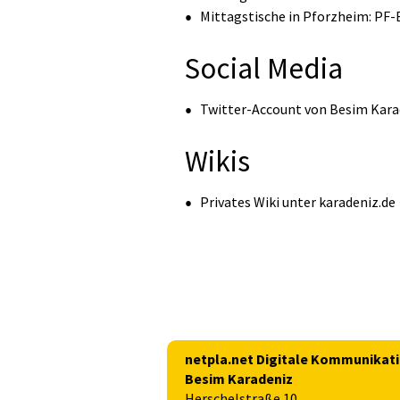
Mittagstische in Pforzheim:
PF-
Social Media
Twitter-Account von Besim Kara
Wikis
Privates Wiki unter karadeniz.de
netpla.net Digitale Kommunikat
Besim Karadeniz
Herschelstraße 10