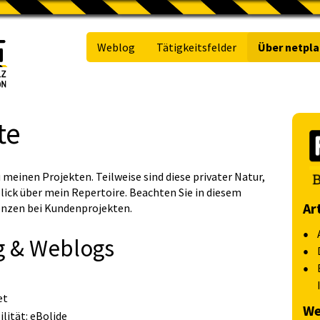
Weblog
Tätigkeitsfelder
Über netpla
te
meinen Projekten. Teilweise sind diese privater Natur,
ick über mein Repertoire. Beachten Sie in diesem
Ar
enzen bei Kundenprojekten
.
g & Weblogs
et
We
lität:
eBolide