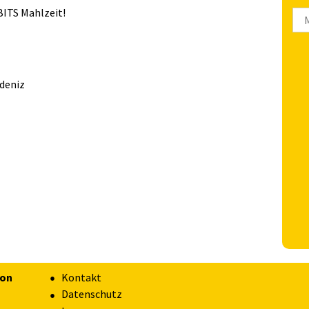
BITS Mahlzeit!
We
Arc
deniz
ion
Kontakt
Datenschutz