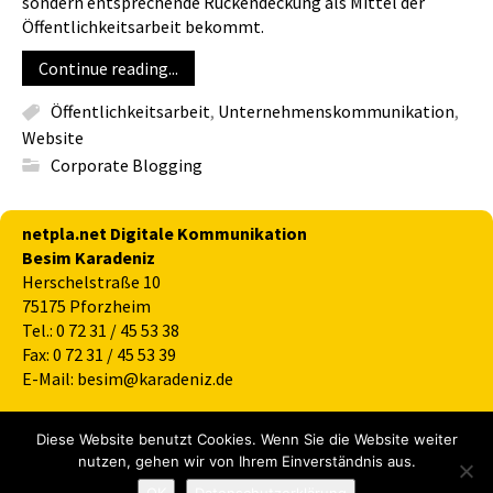
sondern entsprechende Rückendeckung als Mittel der
Öffentlichkeitsarbeit bekommt.
Continue reading...
Öffentlichkeitsarbeit
,
Unternehmenskommunikation
,
Website
Corporate Blogging
netpla.net Digitale Kommunikation
Besim Karadeniz
Herschelstraße 10
75175 Pforzheim
Tel.: 0 72 31 / 45 53 38
Fax: 0 72 31 / 45 53 39
E-Mail: besim@karadeniz.de
Kontakt
Diese Website benutzt Cookies. Wenn Sie die Website weiter
Datenschutz
nutzen, gehen wir von Ihrem Einverständnis aus.
Impressum